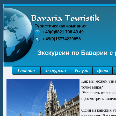
Туристическая компания
+ 49(0)8821 708 49 49
+ 49(0)15774229856
Экскурсии по Баварии с
Как мы можем узна
точке мира?
 Услышать от знако
просмотреть видеоф
Один из райских у
предлагаем Вам ув