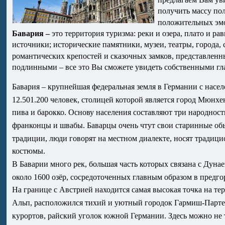
получить массу по
положительных эмоций
Бавария – 
это территория туризма: реки и озера, плато и р
источники; исторические памятники, музеи, театры, города
романтических крепостей и сказочных замков, представлен
подлинными – все это Вы сможете увидеть собственными гла
Бавария – крупнейшая федеральная земля в Германии с насел
12.501.200 человек, столицей которой является город Мюнхен
пива и барокко. Основу населения составляют три народност
франконцы и швабы. Баварцы очень чтут свои старинные об
традиции, люди говорят на местном диалекте, носят традиц
костюмы.                                                                                          
В Баварии много рек, большая часть которых связана с Дунаем
около 1600 озёр, сосредоточенных главным образом в предго
На границе с Австрией находится самая высокая точка на т
Альп, расположился тихий и уютный городок Гармиш-Парте
курортов, райский уголок южной Германии. Здесь можно не 